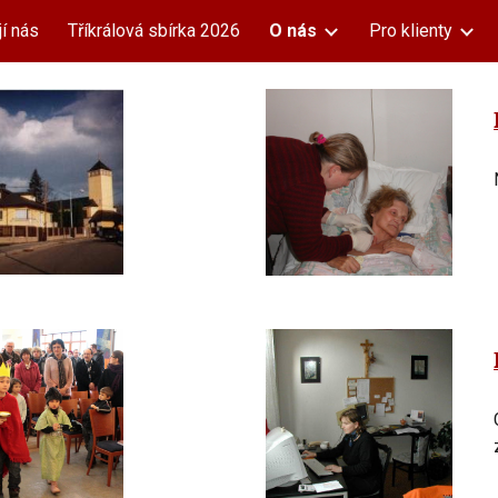
í nás
Tříkrálová sbírka 2026
O nás
Pro klienty
ip to main content
Skip to navigat